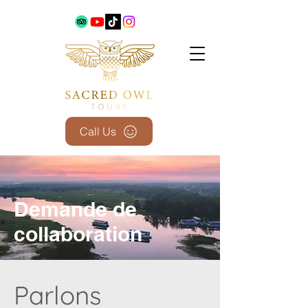
Call Us
Demande de
collaboration
Parlons